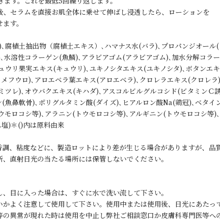
す。これを最低5回繰り返します。
り後、セラムを直接お肌全体に乗せて伸ばし浸透したら、ローションを
ます。
､腐植土抽出物（腐植土エキス）､ハマナス水(バラ)､プロパンジオール(ト
)､水溶性コラーゲン(魚鱗)､アラビアゴム(アラビアゴム)､加水分解コラ
ュウリ果実エキス(キュウリ)､ユキノシタエキス(ユキノシタ)､ボタンエキ
ヒメフウロ)､アロエベラ葉エキス(アロエベラ)､クロレラエキス(クロレラ
ミツレ)､オウバクエキス(キハダ)､アスコルビルグルコシド(ビタミンＣ誘
魚鼻軟骨)､ポリグルタミン酸(ダイズ)､ヒアルロン酸Na(鶏冠)､ベタイン(
ウモロコシ等)､アラニン(トウモロコシ等)､アルギニン(トウモロコシ等)､
ム塩)＊()内は原料由来
香調、粘度などに、製造ロットにより差が生じる場合がありますが、品
所、直射日光の当たる場所には保管しないでください。
し、目に入った場合は、すぐに水で洗い流して下さい。
いかよく注意して使用して下さい。使用中または使用後、日光にあたっ
等の異常が現れた時は使用を中止し弊社ご相談窓口か皮膚科専門医等へ