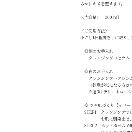
らかにキメを整えます。
〈内容量〉 200 ml
〈ご使用方法〉
小さじ1杯程度を手に取り
◎朝のお手入れ
クレンジング→セラム→
◎夜のお手入れ
クレンジング→クレンジ
（乾燥が気になる方はロ
※週3はデリートローシ
◎ ツヤ肌づくり【デリー
STEP1 クレンジングで
お肌に馴染ませ、15分
STEP2 ホットタオルで