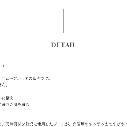
DETAIL
ン」
リニューアルしての販売です。
せん。
かに整え
ちた肌を育む
ど、天然素材を贅沢に使用したジェルが、角質層のすみずみまですばや