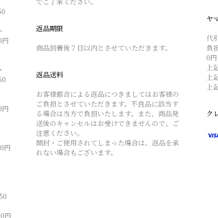
でご了承ください。
0
ヤ
返品期限
・
代
円
商品到着後７日以内とさせていただきます。
負
0円
上記
・
返品送料
上記
0
上記
お客様都合による返品につきましてはお客様の
ご負担とさせていただきます。不良品に該当す
円
る場合は当方で負担いたします。また、商品発
ク
送後のキャンセルはお受けできませんので、ご
注意ください。
・
開封・ご使用されてしまった場合は、返品を承
円
れない場合もございます。
0
円