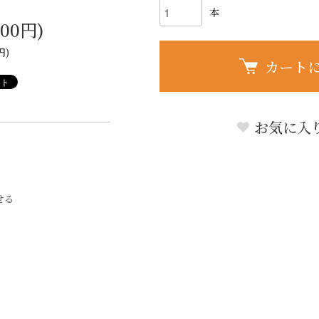
本
800円)
円)
カート
お気に入
せる