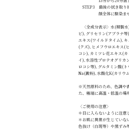
15分から20分置きま
STEP3 最後の拭き取
顔全体に馴染ませ
〈全成分表示〉水(精製水)
ビ)､グリセリン(アブラナ等
エキス(ワイルドタイム)､キ
(クズ)､ヒメフウロエキス(
コシ)､カミツレ花エキス(カ
イ)､水溶性プロテオグリカン(
ロコシ等)､グルタミン酸(ト
Na(澱粉)､水酸化K(カリウ
※天然原料のため、色調や
た、極端に高温・低温の場
〈ご使用の注意〉
＊目に入らないように注意
＊お肌に異常が生じていな
色抜け（白斑等）や黒ずみ