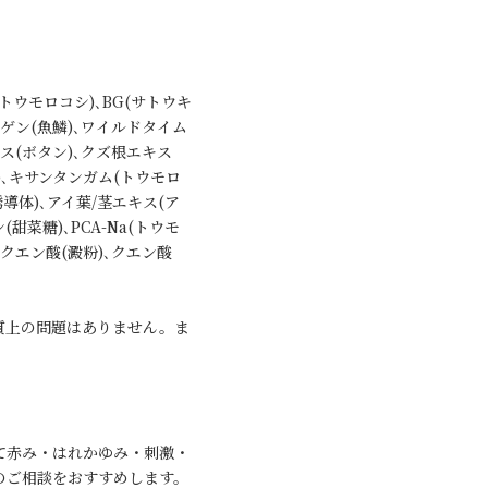
ウモロコシ)､BG(サトウキ
ーゲン(魚鱗)､ワイルドタイム
ス(ボタン)､クズ根エキス
)､キサンタンガム(トウモロ
導体)､アイ葉/茎エキス(ア
甜菜糖)､PCA-Na(トウモ
クエン酸(澱粉)､クエン酸
質上の問題はありません。ま
て赤み・はれかゆみ・刺激・
のご相談をおすすめします。