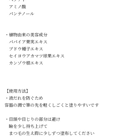
アミノ酸
パンテノール
・植物由来の美容成分
パパイア果実エキス
ブドウ種子エキス
セイヨウアカマツ球果エキス
カンゾウ根エキス
【使用方法】
・液だれを防ぐため
容器の淵で筆の先を軽くしごくと塗りやすいです
・目頭や目じりの部分は避け
瞼を少し持ち上げて
まつ毛の生え際に少しずつ塗布してください