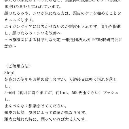
10 倍)たるむと言われています。
顔のたるみや、シワが気になる方は、頭皮のケアを始めることを
オススメします。
エイジングケアには欠かせないのが頭皮セラムです。育毛を促進
し、顔のたるみ・シワを改善へ
～医療機関による科学的な認定 一般社団法人次世代吸収研究会に
認定～
〈ご使用方法〉
Step1
朝夜のご使用をお勧め致しますが、入浴後又は軽く汚れを落と
し、
5~6回（範囲に寄りますが、約1ｍL、500円玉ぐらい）プッシュ
し、
まんべんなく馴染ませてください。
頭皮の状態、気候によって適量が異なります。
頭皮に触れた時に、潤っていれば大丈夫です。