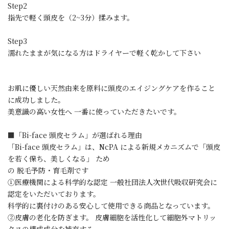
Step2
指先で軽く頭皮を（2~3分）揉みます。
Step3
濡れたままが気になる方はドライヤーで軽く乾かして下さい
お肌に優しい天然由来を原料に頭皮のエイジングケアを作ること
に成功しました。
美意識の高い女性へ 一番に使っていただきたいです。
■「Bi-face 頭皮セラム」が選ばれる理由
「Bi-face 頭皮セラム」は、NcPA による新規メカニズムで「頭皮
を若く保ち、美しくなる」 ため
の 脱毛予防・育毛剤です
①医療機関による科学的な認定 一般社団法人次世代吸収研究会に
認定をいただいております。
科学的に裏付けのある安心して使用できる商品となっています。
②皮膚の老化を防ぎます。 皮膚細胞を活性化して細胞外マトリッ
クスの構成成分を補充する